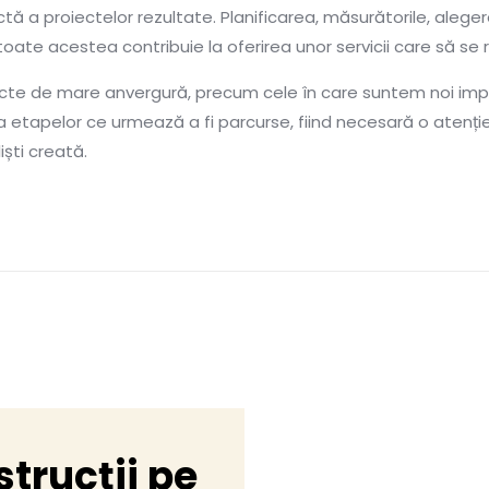
tă a proiectelor rezultate. Planificarea, măsurătorile, aleger
te acestea contribuie la oferirea unor servicii care să se ri
cte de mare anvergură, precum cele în care suntem noi impli
a etapelor ce urmează a fi parcurse, fiind necesară o atenție 
ști creată.
strucții pe