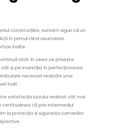
iul construcțiilor, suntem siguri că un
implică în primul rând asumarea
rtize înalte.
ontinuă atât în ceea ce privește
 cât și pe investiția în perfecționarea
ibutele necesarii realizării unor
vel înalt.
 satisfacția lucrului realizat cât mai
 certitudinea că prin intermediul
uim la protecția și siguranța oamenilor
espective.