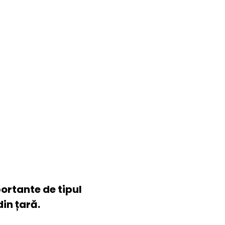
foliu)
portante de tipul
din țară.