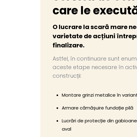
care le execu
O lucrare la scară mare n
varietate de acțiuni între
finalizare.
Astfel, în continuare sunt enum
aceste etape necesare în acti
construcții:
Montare grinzi metalice în varian
Armare cămășuire fundație pilă
Lucrări de protecție din gabioane
aval