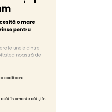
tăm
ecesită o mare
prinse pentru
erate unele dintre
vitatea noastră de
ta ocolitoare
 atât în amonte cât și în