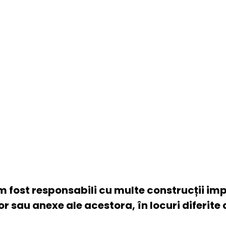
cte realizate (Porto
 am fost responsabili cu multe construcții im
r sau anexe ale acestora, în locuri diferite 